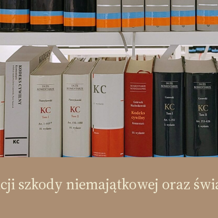
cji szkody niemajątkowej oraz świ