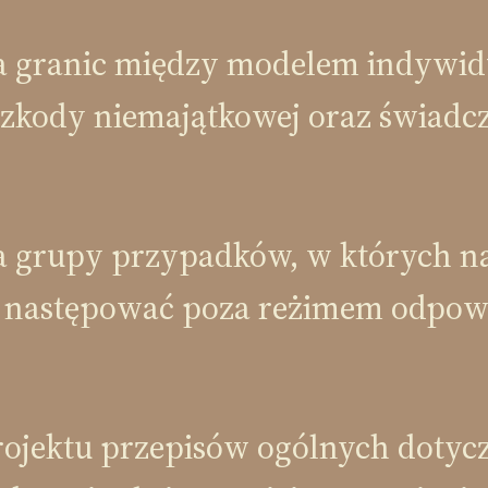
 granic między modelem indywidu
 szkody niemajątkowej oraz świadcz
a grupy przypadków, w których n
 następować poza reżimem odpowi
ojektu przepisów ogólnych dotyc