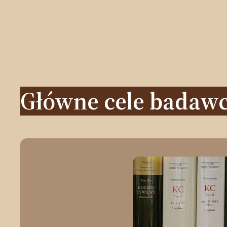
Przejdź
do
treści
Główne cele badaw