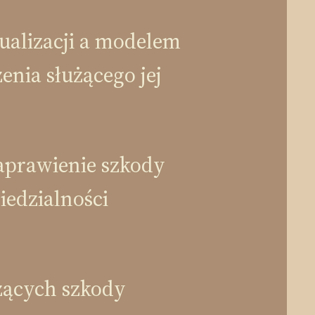
alizacji a modelem
enia służącego jej
aprawienie szkody
edzialności
zących szkody