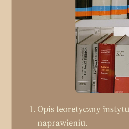
Opis teoretyczny instytu
naprawieniu.